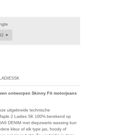
ngte
LADIESSK
uwen ontworpen Skinny Fit motorjeans
nze uitgebreide technische
e Maple 2 Ladies SK 100% berekend op
RA® DENIM met diepzwarte wassing kun
ere kleur of elk type jas, hoody of