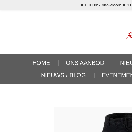
■ 1.000m2 showroom ■ 30 ja
Ga
direct
naar
de
hoofdinhoud
HOME
ONS AANBOD
NIE
NIEUWS / BLOG
EVENEME