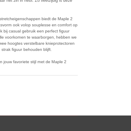
r net zin in hebt. Zo veelzijdig is deze
e stretcheigenschappen biedt de Maple 2
svorm ook volop souplesse en comfort op
ok bij casual gebruik een perfect figuur
lvolle voorkomen te waarborgen, hebben we
twee hoogtes verstelbare knieprotectoren
strak figuur behouden blijft.
n jouw favoriete stijl met de Maple 2