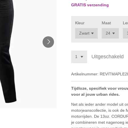
GRATIS verzending
Kleur
Maat
Le
Uitgeschakeld
Artikelnummer:
REVITMAPLE2
Tijdloze, specifiek voor vro
voor al jouw urban rides.
Net als ieder ander model uit o
motorjeanscollectie, is ook d
motorrijden. De 13oz. CORDU
je combineren met nagenoeg ied