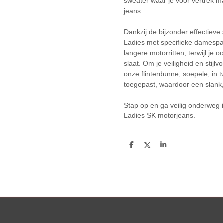
sweater waar je voor vertrek maa
jeans.
Dankzij de bijzonder effectiev
Ladies met specifieke damespa
langere motorritten, terwijl je o
slaat. Om je veiligheid en stij
onze flinterdunne, soepele, in 
toegepast, waardoor een slank, 
Stap op en ga veilig onderweg i
Ladies SK motorjeans.
D
D
S
e
e
h
l
e
a
e
l
r
n
e