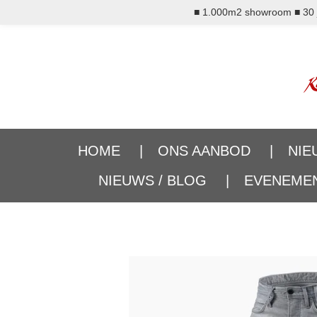
■ 1.000m2 showroom ■ 30 ja
Ga
direct
naar
de
hoofdinhoud
HOME
ONS AANBOD
NIE
NIEUWS / BLOG
EVENEME