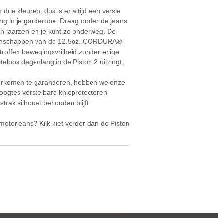
 drie kleuren, dus is er altijd een versie
ing in je garderobe. Draag onder de jeans
n laarzen en je kunt zo onderweg. De
eigenschappen van de 12.5oz. CORDURA®
troffen bewegingsvrijheid zonder enige
teloos dagenlang in de Piston 2 uitzingt.
 voorkomen te garanderen, hebben we onze
hoogtes verstelbare knieprotectoren
trak silhouet behouden blijft.
 motorjeans? Kijk niet verder dan de Piston