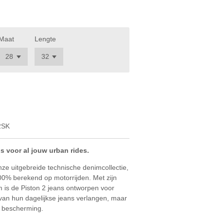
Maat
Lengte
2SK
s voor al jouw urban rides.
nze uitgebreide technische denimcollectie,
00% berekend op motorrijden. Met zijn
 is de Piston 2 jeans ontworpen voor
l van hun dagelijkse jeans verlangen, maar
 bescherming.