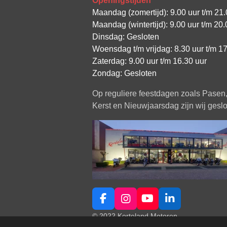
Openingstijden
Maandag (zomertijd): 9.00 uur t/m 21.
Maandag (wintertijd): 9.00 uur t/m 20.
Dinsdag: Gesloten
Woensdag t/m vrijdag: 8.30 uur t/m 17
Zaterdag: 9.00 uur t/m 16.30 uur
Zondag: Gesloten
Op reguliere feestdagen zoals Pasen
Kerst en Nieuwjaarsdag zijn wij geslo
F
I
Y
L
a
n
o
i
© 2022 Korteland Motoren
c
s
u
n