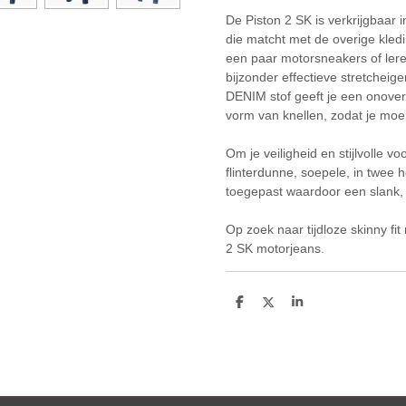
De Piston 2 SK is verkrijgbaar in
die matcht met de overige kled
een paar motorsneakers of lere
bijzonder effectieve stretch
DENIM stof geeft je een onover
vorm van knellen, zodat je moei
Om je veiligheid en stijlvolle
flinterdunne, soepele, in twee 
toegepast waardoor een slank, s
Op zoek naar tijdloze skinny fit
2 SK motorjeans.
D
D
S
e
e
h
l
e
a
e
l
r
n
e