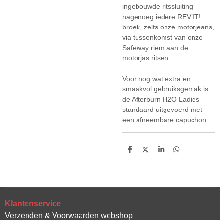
ingebouwde ritssluiting
nagenoeg iedere REV’IT!
broek, zelfs onze motorjeans,
via tussenkomst van onze
Safeway riem aan de
motorjas ritsen.
Voor nog wat extra en
smaakvol gebruiksgemak is
de Afterburn H2O Ladies
standaard uitgevoerd met
een afneembare capuchon.
D
D
S
D
e
e
h
e
l
e
a
l
e
l
r
e
n
e
n
Klantenservice
Verzenden & Voorwaarden webshop