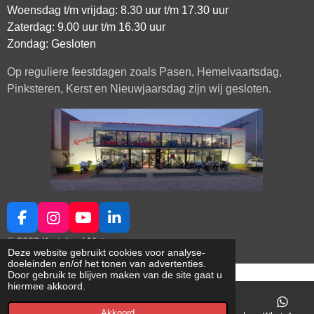
Woensdag t/m vrijdag: 8.30 uur t/m 17.30 uur
Zaterdag: 9.00 uur t/m 16.30 uur
Zondag: Gesloten
Op reguliere feestdagen zoals Pasen, Hemelvaartsdag,
Pinksteren, Kerst en Nieuwjaarsdag zijn wij gesloten.
F
I
Y
L
a
n
o
i
© 2022 Korteland Motoren
c
s
u
n
Deze website gebruikt cookies voor analyse-
doeleinden en/of het tonen van advertenties.
e
t
T
k
Door gebruik te blijven maken van de site gaat u
b
a
u
e
hiermee akkoord.
o
g
b
d
o
r
e
I
Akkoord