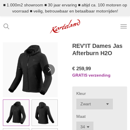
■ 1.000m2 showroom ■ 30 jaar ervaring ■ altijd ca. 100 motoren op
Ga
voorraad ■ veilig, betrouwbaar en betaalbaar motorrijden!
direct
naar
de
hoofdinhoud
REV'IT Dames Jas
Afterburn H2O
€ 259,99
GRATIS verzending
Kleur
Maat