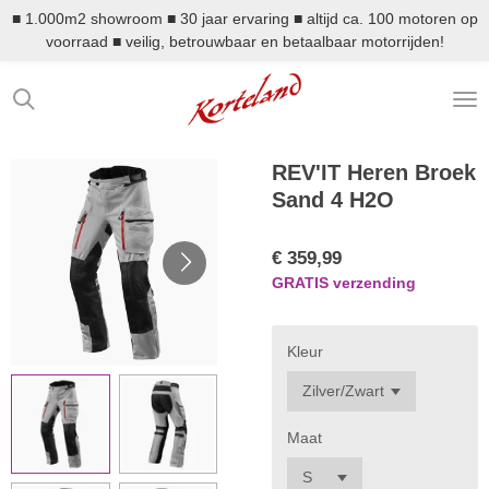
■ 1.000m2 showroom ■ 30 jaar ervaring ■ altijd ca. 100 motoren op
Ga
voorraad ■ veilig, betrouwbaar en betaalbaar motorrijden!
direct
naar
de
hoofdinhoud
REV'IT Heren Broek
Sand 4 H2O
€ 359,99
GRATIS verzending
Kleur
Maat