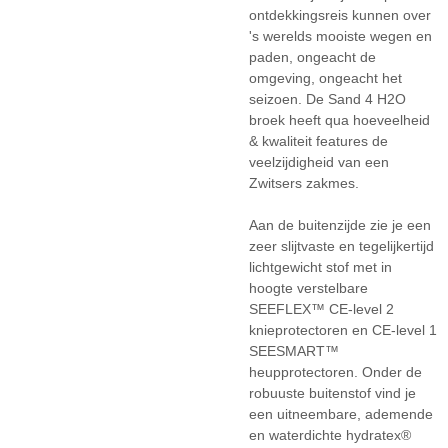
ontdekkingsreis kunnen over
's werelds mooiste wegen en
paden, ongeacht de
omgeving, ongeacht het
seizoen. De Sand 4 H2O
broek heeft qua hoeveelheid
& kwaliteit features de
veelzijdigheid van een
Zwitsers zakmes.
Aan de buitenzijde zie je een
zeer slijtvaste en tegelijkertijd
lichtgewicht stof met in
hoogte verstelbare
SEEFLEX™ CE-level 2
knieprotectoren en CE-level 1
SEESMART™
heupprotectoren. Onder de
robuuste buitenstof vind je
een uitneembare, ademende
en waterdichte hydratex®