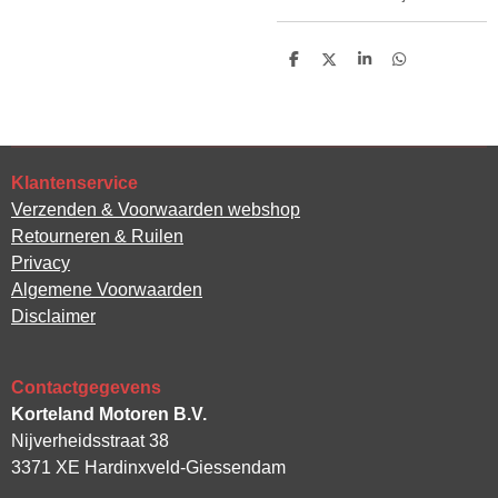
D
D
S
D
e
e
h
e
l
e
a
l
e
l
r
e
n
e
n
Klantenservice
Verzenden & Voorwaarden webshop
Retourneren & Ruilen
Privacy
Algemene Voorwaarden
Disclaimer
Contactgegevens
Korteland Motoren B.V.
Nijverheidsstraat 38
3371 XE Hardinxveld-Giessendam