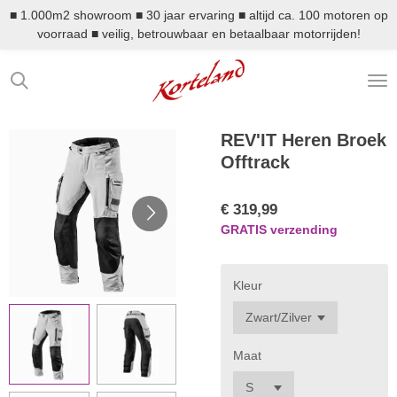
■ 1.000m2 showroom ■ 30 jaar ervaring ■ altijd ca. 100 motoren op
Ga
voorraad ■ veilig, betrouwbaar en betaalbaar motorrijden!
direct
naar
de
hoofdinhoud
REV'IT Heren Broek
Offtrack
€ 319,99
GRATIS verzending
Kleur
Maat