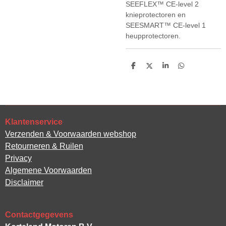
SEEFLEX™ CE-level 2
knieprotectoren en
SEESMART™ CE-level 1
heupprotectoren.
D
D
S
D
e
e
h
e
l
e
a
l
e
l
r
e
n
e
n
Klantenservice
Verzenden & Voorwaarden webshop
Retourneren & Ruilen
Privacy
Algemene Voorwaarden
Disclaimer
Contactgegevens