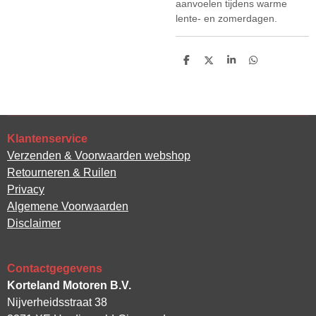
aanvoelen tijdens warme
lente- en zomerdagen.
D
D
S
D
e
e
h
e
l
e
a
l
e
l
r
e
n
e
n
Klantenservice
Verzenden & Voorwaarden webshop
Retourneren & Ruilen
Privacy
Algemene Voorwaarden
Disclaimer
Contactgegevens
Korteland Motoren B.V.
Nijverheidsstraat 38