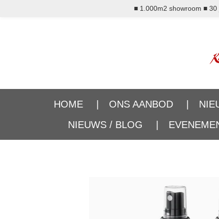
■ 1.000m2 showroom ■ 30 ja
Ga
direct
naar
de
hoofdinhoud
HOME
ONS AANBOD
NIE
NIEUWS / BLOG
EVENEME