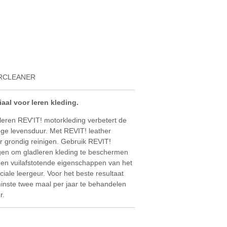
RCLEANER
aal voor leren kleding.
eren REV'IT! motorkleding verbetert de
nge levensduur. Met REVIT! leather
er grondig reinigen. Gebruik REVIT!
nigen om gladleren kleding te beschermen
 en vuilafstotende eigenschappen van het
iale leergeur. Voor het beste resultaat
minste twee maal per jaar te behandelen
r.