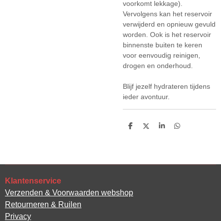
voorkomt lekkage).
Vervolgens kan het reservoir
verwijderd en opnieuw gevuld
worden. Ook is het reservoir
binnenste buiten te keren
voor eenvoudig reinigen,
drogen en onderhoud.
Blijf jezelf hydrateren tijdens
ieder avontuur.
D
D
S
D
e
e
h
e
l
e
a
l
e
l
r
e
n
e
n
Klantenservice
Verzenden & Voorwaarden webshop
Retourneren & Ruilen
Privacy