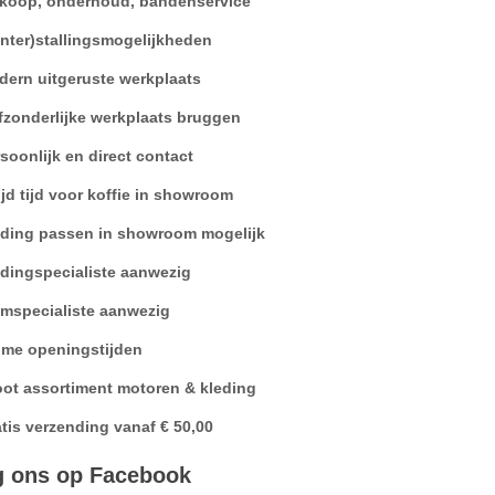
koop, onderhoud, bandenservice
nter)stallingsmogelijkheden
ern uitgeruste werkplaats
fzonderlijke werkplaats bruggen
soonlijk en direct contact
ijd tijd voor koffie in showroom
eding passen in showroom mogelijk
dingspecialiste aanwezig
mspecialiste aanwezig
ime openingstijden
ot assortiment motoren & kleding
tis verzending vanaf € 50,00
g ons op Facebook