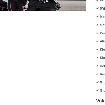
✔ Ver
✔ (Wi
✔ Mod
✔ 4 a
✔
Per
✔
Alt
✔
Kl
✔
Kle
✔ Hel
✔
Ru
✔ Gro
✔ Gra
Vol