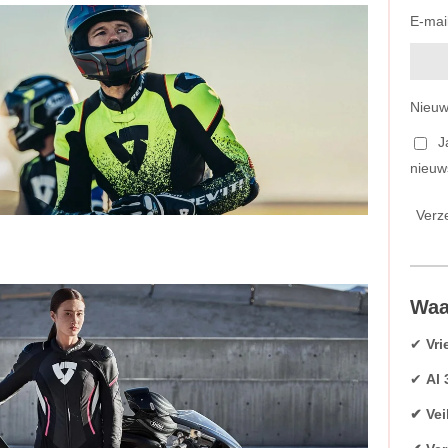
E-mai
Nieuw
J
nieuw
Verz
Waa
✔
Vri
✔
Al 
✔ Vei