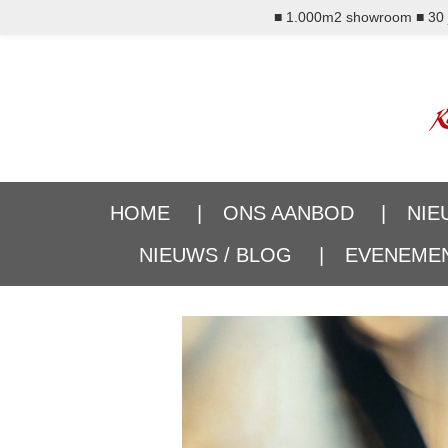
■ 1.000m2 showroom ■ 30 ja
Ga
direct
naar
de
hoofdinhoud
HOME
ONS AANBOD
NIE
NIEUWS / BLOG
EVENEME