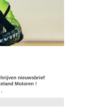
chrijven nieuwsbrief
teland Motoren !
 *